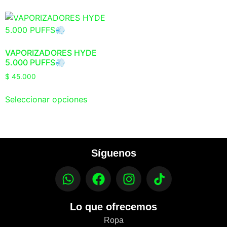
VAPORIZADORES HYDE
5.000 PUFFS💨
$
45.000
Seleccionar opciones
Síguenos
Lo que ofrecemos
Ropa