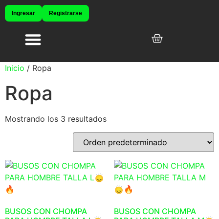
Ingresar
Registrarse
Productos originales
Sale – Promos
Inicio
/ Ropa
Ropa
Mostrando los 3 resultados
BUSOS CON CHOMPA
BUSOS CON CHOMPA