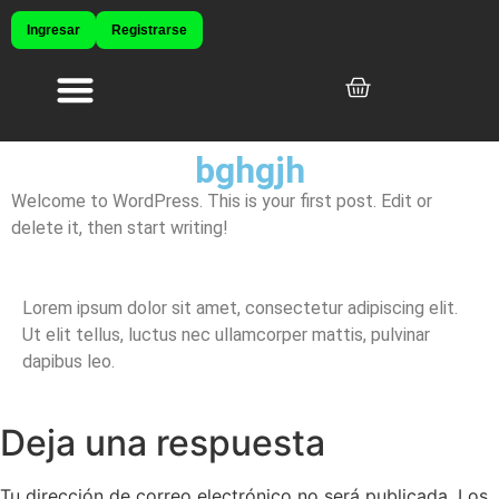
Ingresar
Registrarse
Productos originales
Sale – Promos
bghgjh
Welcome to WordPress. This is your first post. Edit or
delete it, then start writing!
Lorem ipsum dolor sit amet, consectetur adipiscing elit.
Ut elit tellus, luctus nec ullamcorper mattis, pulvinar
dapibus leo.
Deja una respuesta
Tu dirección de correo electrónico no será publicada.
Los